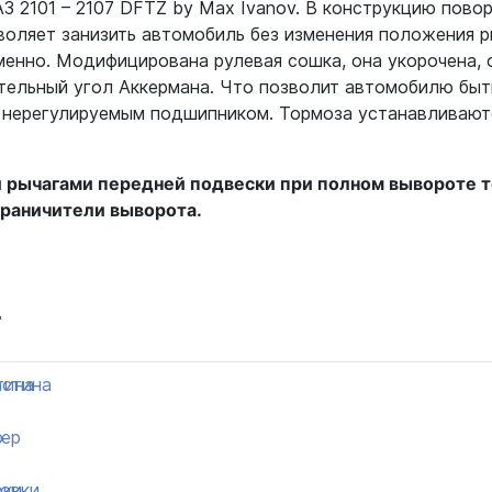
З 2101 – 2107 DFTZ by Max Ivanov. В конструкцию пово
воляет занизить автомобиль без изменения положения р
енно. Модифицирована рулевая сошка, она укорочена, 
льный угол Аккермана. Что позволит автомобилю быть
 нерегулируемым подшипником. Тормоза устанавливаютс
и рычагами передней подвески при полном вывороте т
граничители выворота.
т