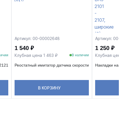
Артикул: 00-00002648
Артикул: 00-00
1 540 ₽
1 250 ₽
Клубная цена 1 463 ₽
Клубная цена 1 
личии
В наличии
 2121
Реостатный имитатор датчика скорости
Накладки на пор
В КОРЗИНУ