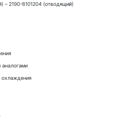
) – 2190-8101204 (отводящий)
ления
и аналогами
ы охлаждения
.