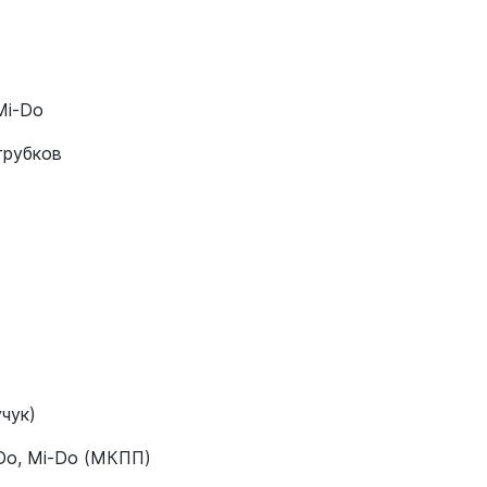
Mi-Do
трубков
чук)
-Do, Mi-Do (МКПП)