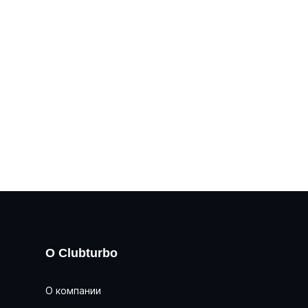
О Clubturbo
О компании