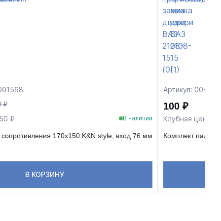
001568
Артикул: 00-000
0 ₽
100 ₽
50 ₽
Клубная цена 95
В наличии
 сопротивления 170х150 K&N style, вход 76 мм
Комплект пальце
В КОРЗИНУ