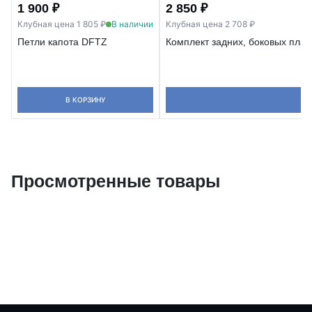
1 900 ₽
2 850 ₽
Клубная цена 1 805 ₽
В наличии
Клубная цена 2 708 ₽
Петли капота DFTZ
Комплект задних, боковых пласт
В КОРЗИНУ
В 
Просмотренные товары