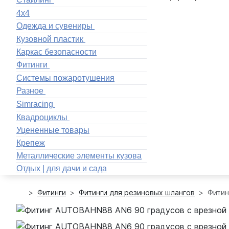
4x4
Одежда и сувениры
Кузовной пластик
Каркас безопасности
Фитинги
Системы пожаротушения
Разное
Simracing
Квадроциклы
Уцененные товары
Крепеж
Металлические элементы кузова
Отдых | для дачи и сада
Фитинги
Фитинги для резиновых шлангов
Фитин