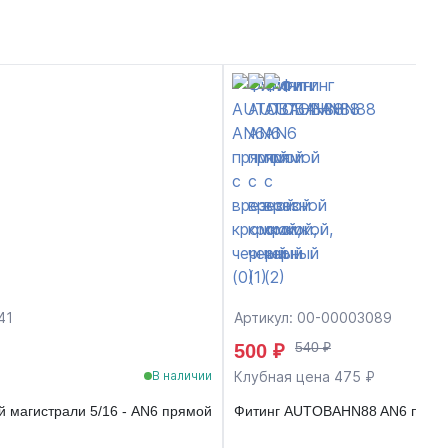
41
Артикул: 00-00003089
540 ₽
500 ₽
Клубная цена 475 ₽
В наличии
й магистрали 5/16 - AN6 прямой
Фитинг AUTOBAHN88 AN6 прямой