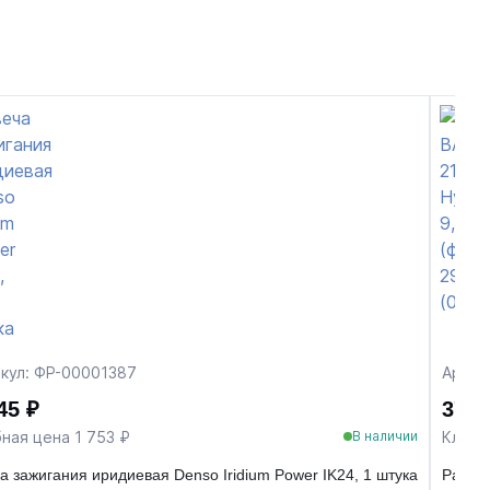
кул: ФР-00001387
Артик
45 ₽
37 5
ная цена 1 753 ₽
Клубн
В наличии
а зажигания иридиевая Denso Iridium Power IK24, 1 штука
Распре