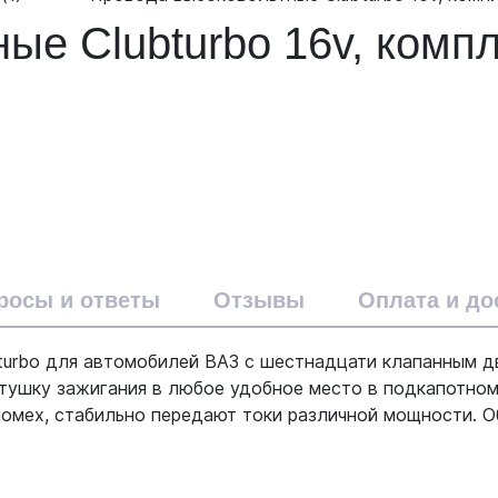
ые Clubturbo 16v, комп
росы и ответы
Отзывы
Оплата и до
urbo для автомобилей ВАЗ с шестнадцати клапанным д
атушку зажигания в любое удобное место в подкапотн
омех, стабильно передают токи различной мощности. 