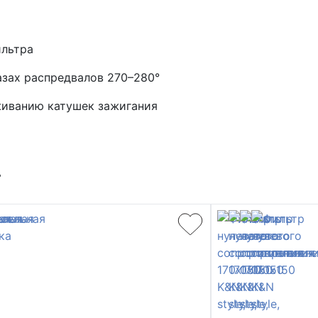
ильтра
азах распредвалов 270–280°
уживанию катушек зажигания
т