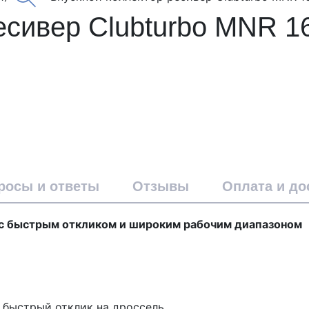
есивер Clubturbo MNR 1
росы и ответы
Отзывы
Оплата и до
 с быстрым откликом и широким рабочим диапазоном
 быстрый отклик на дроссель