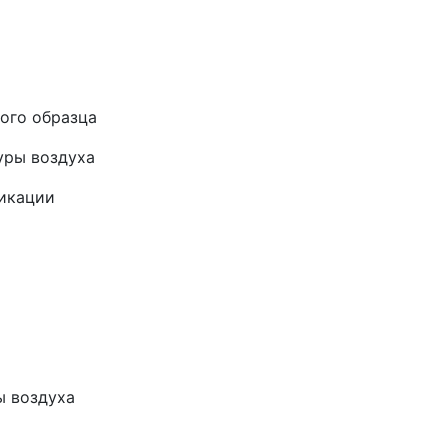
ого образца
уры воздуха
фикации
ы воздуха