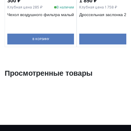
300 ₽
1 850 ₽
Клубная цена 285 ₽
В наличии
Клубная цена 1 758 ₽
Чехол воздушного фильтра малый
Дроссельная заслонка 211
В КОРЗИНУ
В
Просмотренные товары