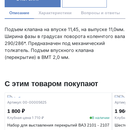
Описание
Характеристики
Вопросы и ответы
Подъем клапана на впуске 11,45, на выпуске 11,0мм.
Ширина фазы в градусах поворота коленчтого вала
290/286*. Предназначен под механический
толкатель. Подъем впускного клапана
(перекрытие) в ВМТ 2,0 мм.
С этим товаром покупают
Артикул: 00-00005625
Артикул
1 800 ₽
1 960 
Клубная цена 1 710 ₽
В наличии
Клубная 
Набор для выставления перекрытий ВАЗ 2101 - 2107
Шестерн