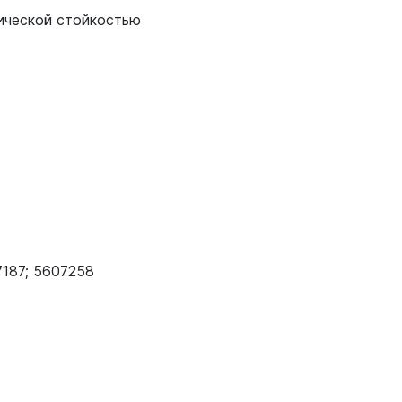
ической стойкостью
7187; 5607258