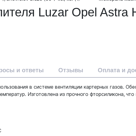
еля Luzar Opel Astra H 
росы и ответы
Отзывы
Оплата и до
ользования в системе вентиляции картерных газов. Об
емператур. Изготовлена из прочного фторсиликона, что
C