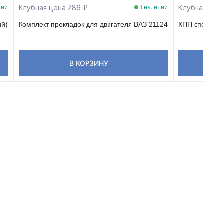
Клубная цена 786 ₽
Клубная це
чии
В наличии
ий)
Комплект прокладок для двигателя ВАЗ 21124
КПП спорт 2
В КОРЗИНУ
В