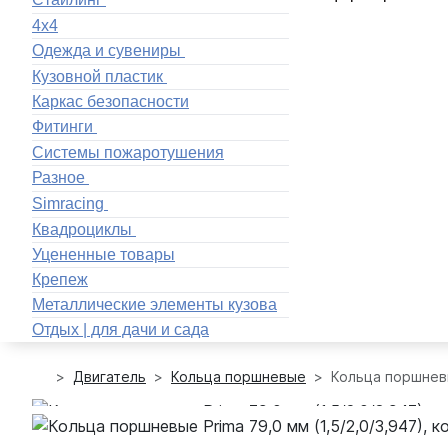
4x4
Одежда и сувениры
Кузовной пластик
Каркас безопасности
Фитинги
Системы пожаротушения
Разное
Simracing
Квадроциклы
Уцененные товары
Крепеж
Металлические элементы кузова
Отдых | для дачи и сада
Двигатель
Кольца поршневые
Кольца поршневы